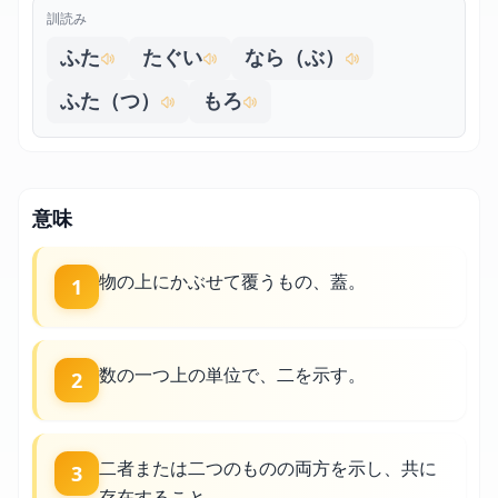
訓読み
ふた
たぐい
なら（ぶ）
ふた（つ）
もろ
意味
物の上にかぶせて覆うもの、蓋。
1
数の一つ上の単位で、二を示す。
2
二者または二つのものの両方を示し、共に
3
存在すること。