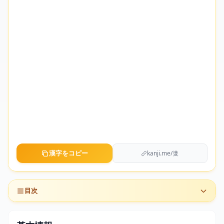
漢字をコピー
kanji.me/㕠
目次