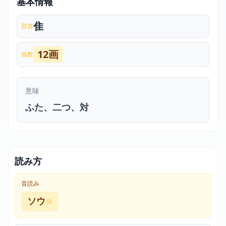
基本情報
隹
部首
12画
画数
意味
ふた、二つ、対
読み方
音読み
ソウ