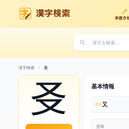
漢字検索
手書き
漢字検索
㕛
㕛
基本情報
又
部首
意味