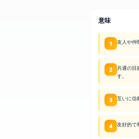
意味
友人や仲
1
共通の目
2
す。
互いに信
3
友好的で
4