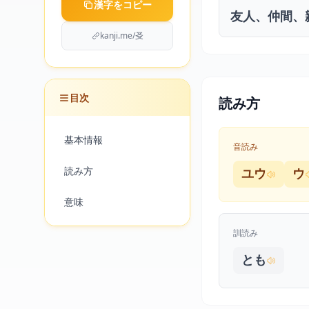
漢字をコピー
友人、仲間、
kanji.me/㕛
目次
読み方
基本情報
音読み
読み方
ユウ
ウ
意味
訓読み
とも