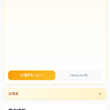
漢字をコピー
kanji.me/㕀
目次