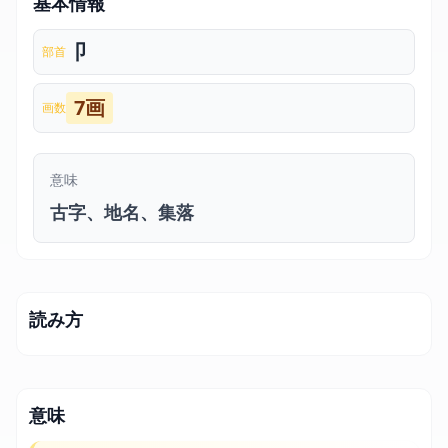
基本情報
卩
部首
7画
画数
意味
古字、地名、集落
読み方
意味