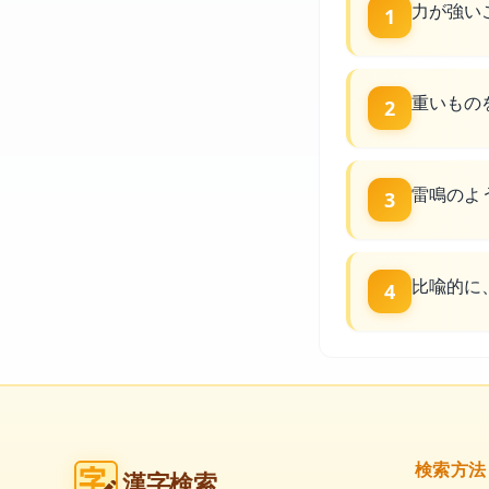
力が強い
1
重いもの
2
雷鳴のよ
3
比喩的に
4
検索方法
漢字検索