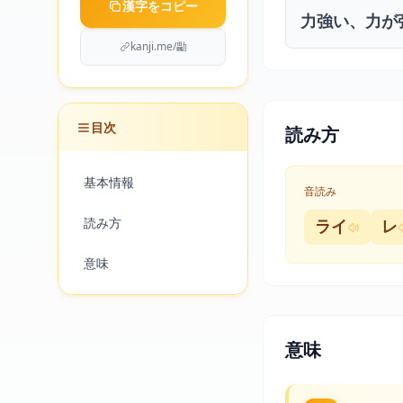
漢字をコピー
力強い、力が
kanji.me/㔣
目次
読み方
基本情報
音読み
読み方
ライ
レ
意味
意味