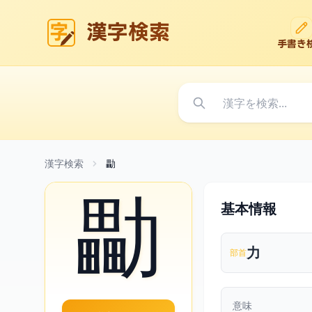
漢字検索
手書き
漢字検索
㔣
㔣
基本情報
力
部首
意味