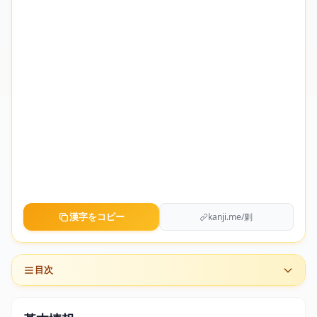
漢字をコピー
kanji.me/㔄
目次