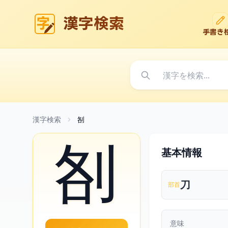
漢字検索
手書き
漢字検索
㓢
㓢
基本情報
刀
部首
意味