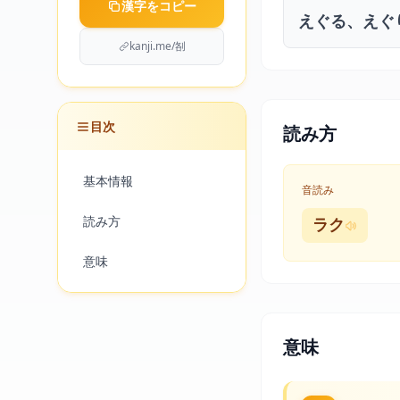
漢字をコピー
えぐる、えぐ
kanji.me/㓢
目次
読み方
基本情報
音読み
読み方
ラク
意味
意味