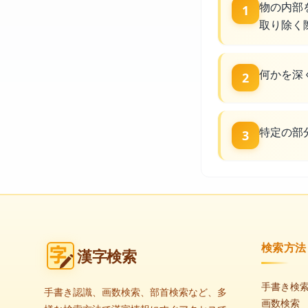
物の内部
1
取り除く
何かを深
2
特定の部
3
検索方法
漢字検索
手書き検
手書き認識、画数検索、部首検索など、多
画数検索