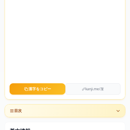
漢字をコピー
kanji.me/㓗
目次