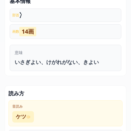
基本情報
冫
部首
14画
画数
意味
いさぎよい、けがれがない、きよい
読み方
音読み
ケツ