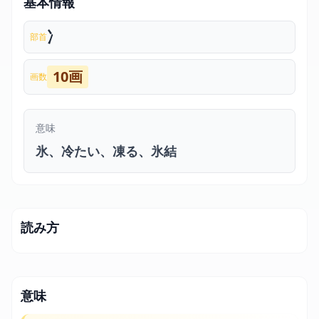
基本情報
冫
部首
10画
画数
意味
氷、冷たい、凍る、氷結
読み方
意味