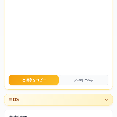
漢字をコピー
kanji.me/㓒
目次