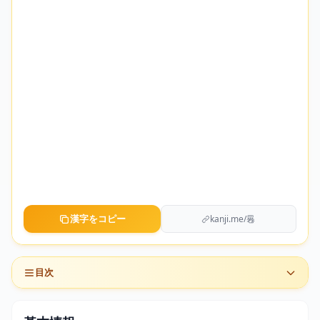
漢字をコピー
kanji.me/㒽
目次