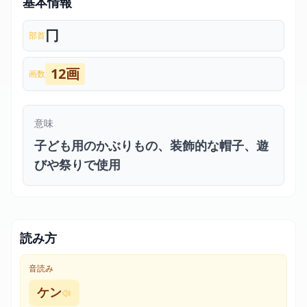
基本情報
冂
部首
12画
画数
意味
子ども用のかぶりもの、装飾的な帽子、遊
びや祭りで使用
読み方
音読み
ケン