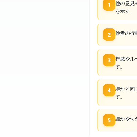
他の意見
1
を示す。
他者の行
2
権威やル
3
す。
誰かと同
4
す。
誰かや何
5