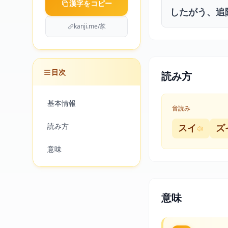
漢字をコピー
したがう、追
kanji.me/㒸
目次
読み方
基本情報
音読み
読み方
スイ
ズ
意味
意味