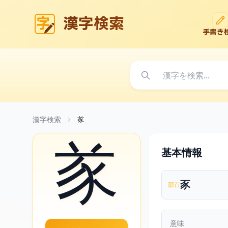
漢字検索
手書き
漢字検索
㒸
㒸
基本情報
豕
部首
意味