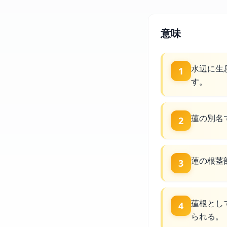
意味
水辺に生
1
す。
蓮の別名
2
蓮の根茎
3
蓮根とし
4
られる。