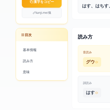
漢字をコピー
はす、はちす
kanji.me/㒖
目次
読み方
基本情報
音読み
読み方
グウ
意味
訓読み
はす