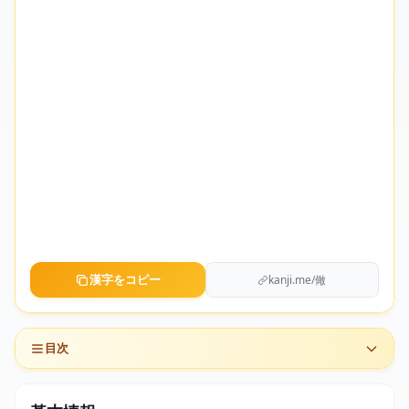
漢字をコピー
kanji.me/㒈
目次