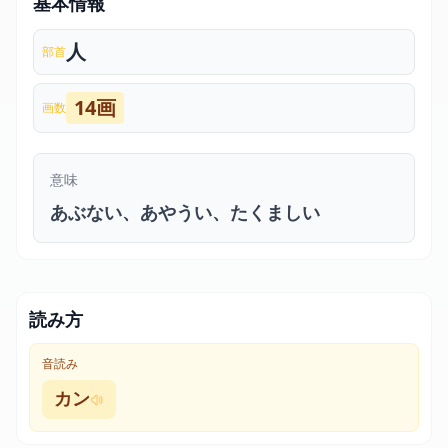
基本情報
人
部首
14画
画数
意味
あぶない、あやうい、たくましい
読み方
音読み
カン