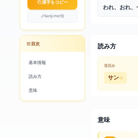
漢字をコピー
われ、おれ、
kanji.me/㑑
目次
読み方
基本情報
音読み
読み方
サン
意味
意味