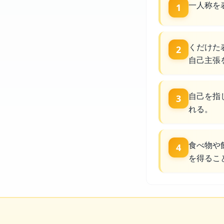
一人称を
1
くだけた
2
自己主張
自己を指
3
れる。
食べ物や
4
を得るこ