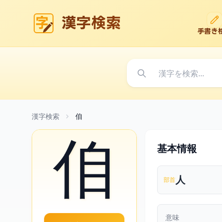
漢字検索
手書き
漢字検索
㑑
㑑
基本情報
人
部首
意味