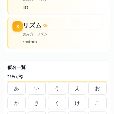
list
リズム
3
読み方：
リズム
rhythm
仮名一覧
ひらがな
あ
い
う
え
お
か
き
く
け
こ