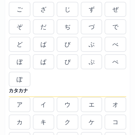
ご
ざ
じ
ず
ぜ
ぞ
だ
ぢ
づ
で
ど
ば
び
ぶ
べ
ぼ
ぱ
ぴ
ぷ
ぺ
ぽ
カタカナ
ア
イ
ウ
エ
オ
カ
キ
ク
ケ
コ