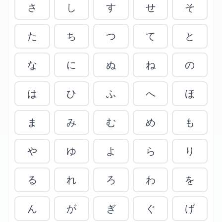
さ
し
す
せ
そ
た
ち
つ
て
と
な
に
ぬ
ね
の
は
ひ
ふ
へ
ほ
ま
み
む
め
も
や
ゆ
よ
ら
り
る
れ
ろ
わ
を
ん
が
ぎ
ぐ
げ