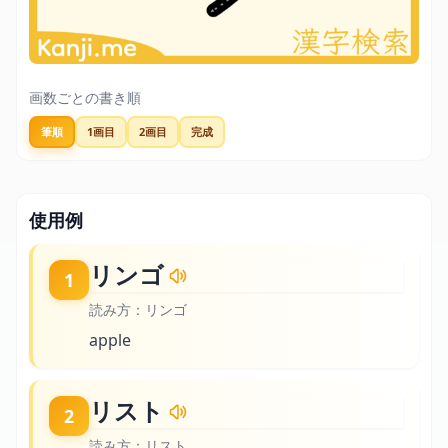
画数ごとの書き順
筆順
1画目
2画目
完成
使用例
リンゴ
1
読み方：
リンゴ
apple
リスト
2
読み方：
リスト