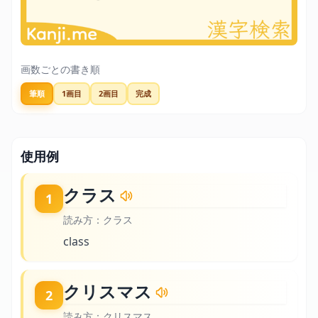
画数ごとの書き順
筆順
1画目
2画目
完成
使用例
クラス
1
読み方：
クラス
class
クリスマス
2
読み方：
クリスマス