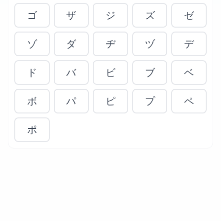
ゴ
ザ
ジ
ズ
ゼ
ゾ
ダ
ヂ
ヅ
デ
ド
バ
ビ
ブ
ベ
ボ
パ
ピ
プ
ペ
ポ