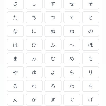
さ
し
す
せ
そ
た
ち
つ
て
と
な
に
ぬ
ね
の
は
ひ
ふ
へ
ほ
ま
み
む
め
も
や
ゆ
よ
ら
り
る
れ
ろ
わ
を
ん
が
ぎ
ぐ
げ