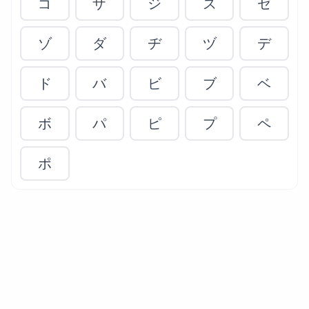
ゴ
ザ
ジ
ズ
ゼ
ゾ
ダ
ヂ
ヅ
デ
ド
バ
ビ
ブ
ベ
ボ
パ
ピ
プ
ペ
ポ