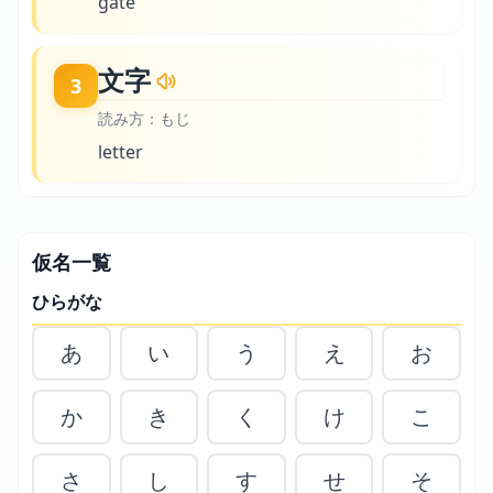
gate
文字
3
読み方：
もじ
letter
仮名一覧
ひらがな
あ
い
う
え
お
か
き
く
け
こ
さ
し
す
せ
そ