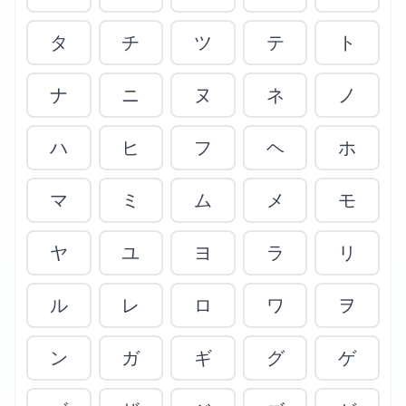
タ
チ
ツ
テ
ト
ナ
ニ
ヌ
ネ
ノ
ハ
ヒ
フ
ヘ
ホ
マ
ミ
ム
メ
モ
ヤ
ユ
ヨ
ラ
リ
ル
レ
ロ
ワ
ヲ
ン
ガ
ギ
グ
ゲ