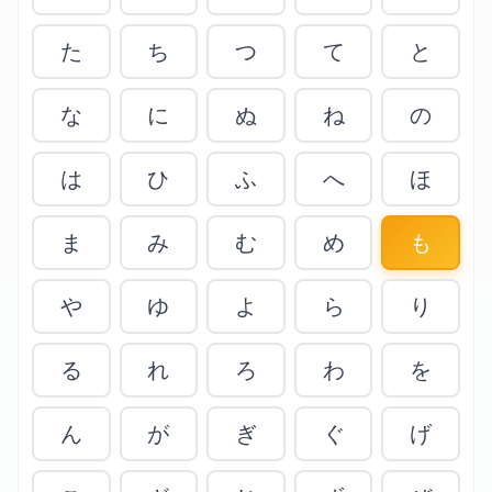
た
ち
つ
て
と
な
に
ぬ
ね
の
は
ひ
ふ
へ
ほ
ま
み
む
め
も
や
ゆ
よ
ら
り
る
れ
ろ
わ
を
ん
が
ぎ
ぐ
げ