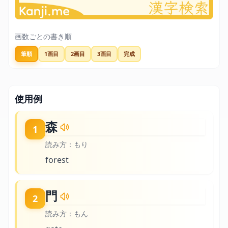
画数ごとの書き順
筆順
1画目
2画目
3画目
完成
使用例
森
1
読み方：
もり
forest
門
2
読み方：
もん