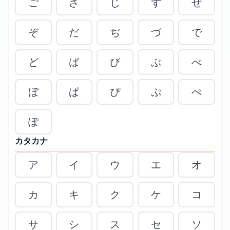
ご
ざ
じ
ず
ぜ
ぞ
だ
ぢ
づ
で
ど
ば
び
ぶ
べ
ぼ
ぱ
ぴ
ぷ
ぺ
ぽ
カタカナ
ア
イ
ウ
エ
オ
カ
キ
ク
ケ
コ
サ
シ
ス
セ
ソ