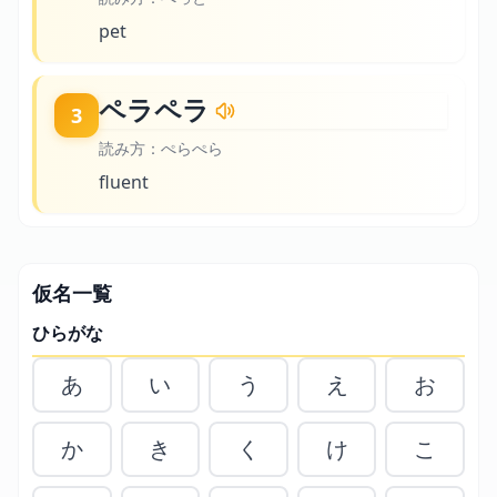
pet
ペラペラ
3
読み方：
ぺらぺら
fluent
仮名一覧
ひらがな
あ
い
う
え
お
か
き
く
け
こ