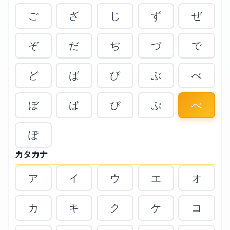
ご
ざ
じ
ず
ぜ
ぞ
だ
ぢ
づ
で
ど
ば
び
ぶ
べ
ぼ
ぱ
ぴ
ぷ
ぺ
ぽ
カタカナ
ア
イ
ウ
エ
オ
カ
キ
ク
ケ
コ