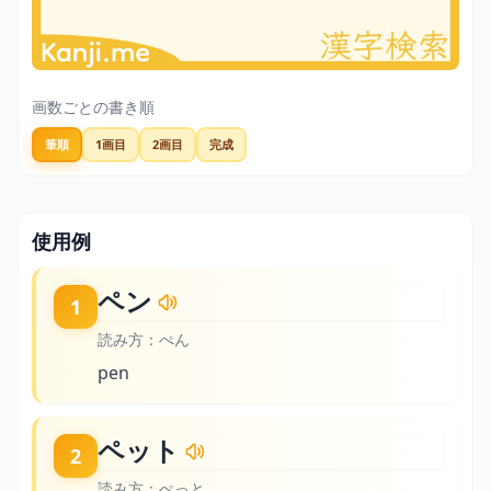
画数ごとの書き順
筆順
1画目
2画目
完成
使用例
ペン
1
読み方：
ぺん
pen
ペット
2
読み方：
ぺっと