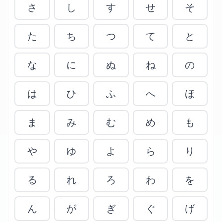
さ
し
す
せ
そ
た
ち
つ
て
と
な
に
ぬ
ね
の
は
ひ
ふ
へ
ほ
ま
み
む
め
も
や
ゆ
よ
ら
り
る
れ
ろ
わ
を
ん
が
ぎ
ぐ
げ