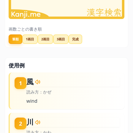
画数ごとの書き順
筆順
1画目
2画目
3画目
完成
使用例
風
1
読み方：
かぜ
wind
川
2
読み方：
かわ