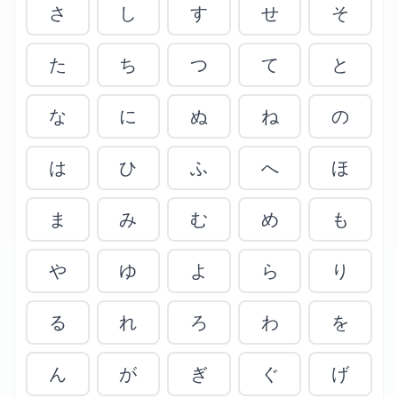
さ
し
す
せ
そ
た
ち
つ
て
と
な
に
ぬ
ね
の
は
ひ
ふ
へ
ほ
ま
み
む
め
も
や
ゆ
よ
ら
り
る
れ
ろ
わ
を
ん
が
ぎ
ぐ
げ