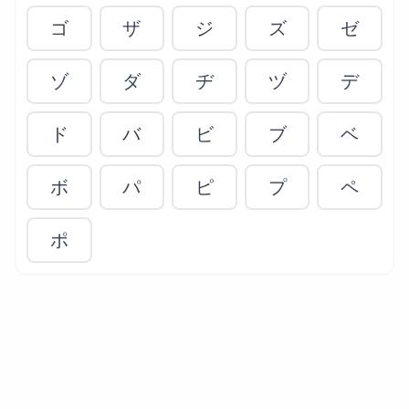
ゴ
ザ
ジ
ズ
ゼ
ゾ
ダ
ヂ
ヅ
デ
ド
バ
ビ
ブ
ベ
ボ
パ
ピ
プ
ペ
ポ