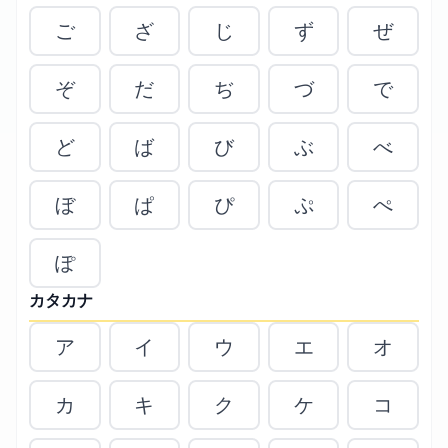
ご
ざ
じ
ず
ぜ
ぞ
だ
ぢ
づ
で
ど
ば
び
ぶ
べ
ぼ
ぱ
ぴ
ぷ
ぺ
ぽ
カタカナ
ア
イ
ウ
エ
オ
カ
キ
ク
ケ
コ