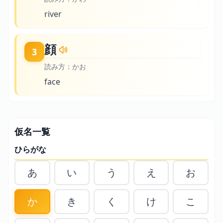
river
顔
3
読み方：
かお
face
仮名一覧
ひらがな
あ
い
う
え
お
か
き
く
け
こ